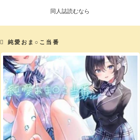
同人誌読むなら
純愛おま○こ当番