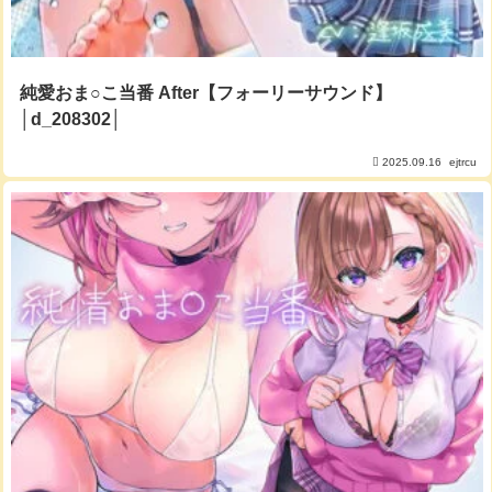
純愛おま○こ当番 After【フォーリーサウンド】
│d_208302│
2025.09.16
ejtrcu