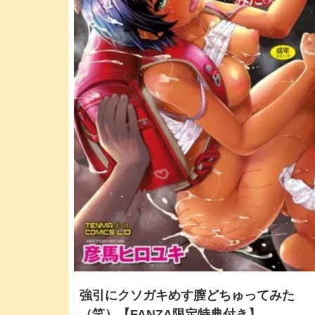
強引にクソガキめす膣どちゅってみた
（笑）【FANZA限定特典付き】