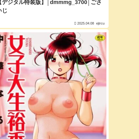
【デジタル特装版】│dmmmg_3700│ごさ
いじ
2025.04.08
ejtrcu