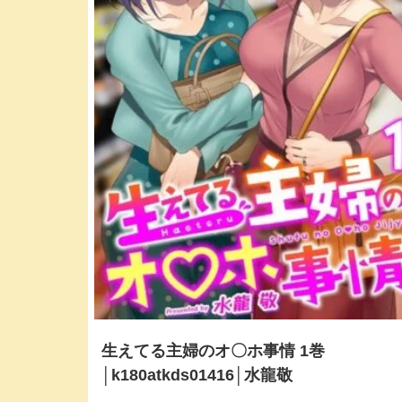
生えてる主婦のオ〇ホ事情 1巻
│k180atkds01416│水龍敬