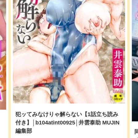
犯ッてみなけりゃ解らない【1話立ち読み
付き】│b104atint00925│井雲泰助 MUJIN
編集部