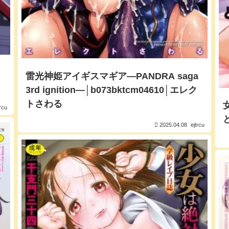
雷光神姫アイギスマギア―PANDRA saga
3rd ignition―│b073bktcm04610│エレク
トさわる
trcu
2025.04.08
ejtrcu