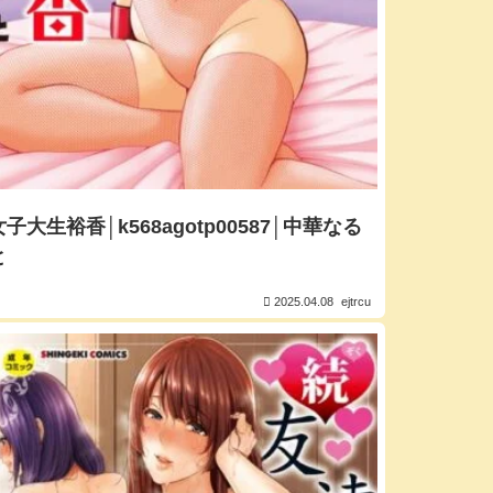
女子大生裕香│k568agotp00587│中華なる
と
2025.04.08
ejtrcu