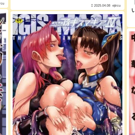
trcu
2025.04.08
ejtrcu