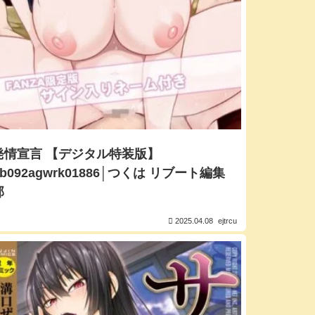
発情宣言 【デジタル特装版】
│b092agwrk01886│つくは リブート編集
部
2025.04.08
ejtrcu