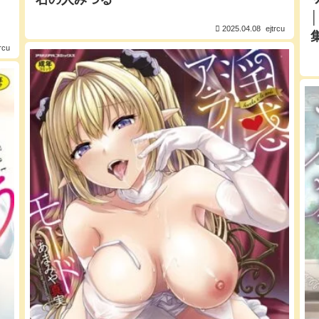
│
2025.04.08
ejtrcu
trcu