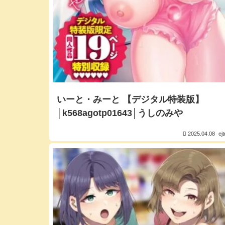
いーと・みーと 【デジタル特装版】
│k568agotp01643│うしのみや
2025.04.08
ej