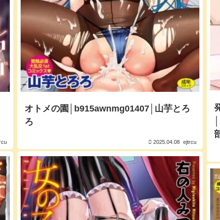
オトメの園│b915awnmg01407│山芋とろ
ろ
trcu
2025.04.08
ejtrcu