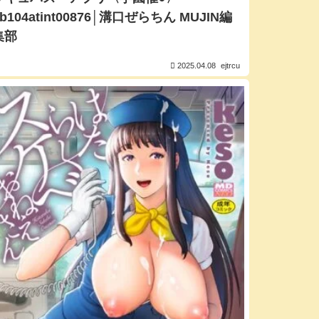
b104atint00876│溝口ぜらちん MUJIN編
集部
2025.04.08
ejtrcu