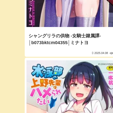
シャングリラの供物 -女騎士隷属譚-
│b073bktcm04355│ミナトヨ
2025.04.08
ej