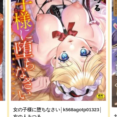
女の子様に堕ちなさい│k568agotp01323│
右の人みつる