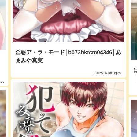
淫惑ア・ラ・モード│b073bktcm04346│あ
まみや真実
2025.04.08
ejtrcu
│
trcu