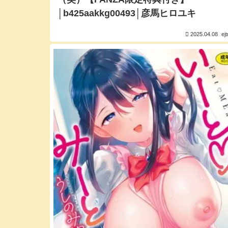
│b425aakkg00493│彦馬ヒロユキ
2025.04.08
ej